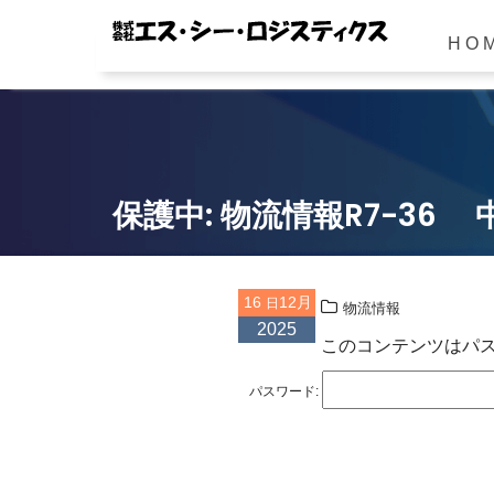
H O 
Skip
to
content
保護中: 物流情報R7-36
16
12月
物流情報
2025
このコンテンツはパ
パスワード: