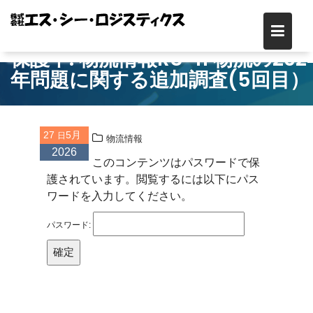
Skip
to
content
保護中: 物流情報R8-11 物流の202
年問題に関する追加調査(5回目）
27
5月
物流情報
2026
このコンテンツはパスワードで保
護されています。閲覧するには以下にパス
ワードを入力してください。
パスワード: